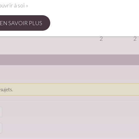
ouvrir à soi »
1
1
EN SAVOIR PLUS
2
2
sujets.