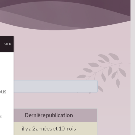
ERMER
.
ous
ges
Dernière publication
s
il y a 2 années et 10 mois