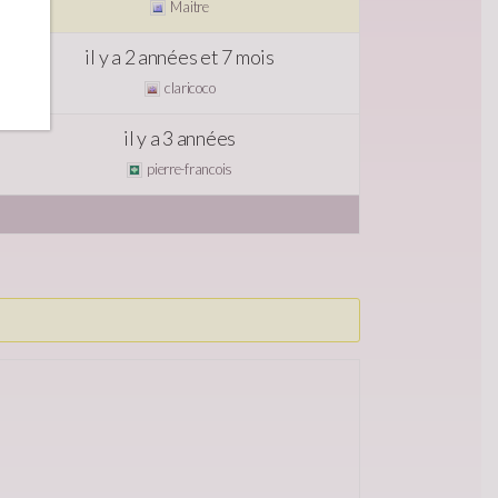
Maitre
il y a 2 années et 7 mois
claricoco
il y a 3 années
pierre-francois