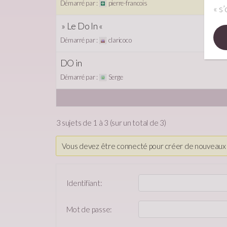
Démarré par :
pierre-francois
« s’
» Le Do In «
Démarré par :
claricoco
DO in
Démarré par :
Serge
3 sujets de 1 à 3 (sur un total de 3)
Vous devez être connecté pour créer de nouveaux 
Identifiant:
Mot de passe: