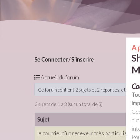
A 
Sh
Se Connecter
/
S'inscrire
M
Accueil du forum
Cou
Ce forum contient 2 sujets et 2 réponses, et a été mi
Tou
imp
3 sujets de 1 à 3 (sur un total de 3)
Ces
Sujet
aut
int
le courriel d’un receveur très particulier
Pou