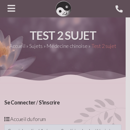
TEST 2 SUJET
Accueil
»
Sujets
»
Médecine chinoise
»
Test 2 sujet
Se Connecter
/
S'inscrire
Accueil du forum