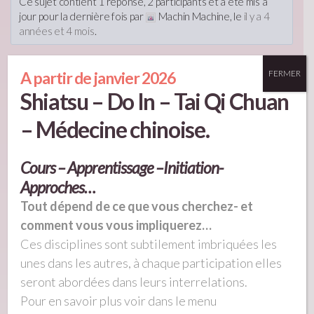
Ce sujet contient 1 réponse, 2 participants et a été mis à
jour pour la dernière fois par
Machin Machine, le
il y a 4
années et 4 mois
.
2 sujets de 1 à 2 (sur un total de 2)
A partir de janvier 2026
FERMER
Shiatsu – Do In – Tai Qi Chuan
Auteur
Messages
– Médecine chinoise.
23 mars 2022 à 23h21
#612
machintest
Cours – Apprentissage –Initiation-
Participant
Approches…
Tout dépend de ce que vous cherchez- et
comment vous vous impliquerez…
test test
Ces disciplines sont subtilement imbriquées les
30 mars 2022 à 11h58
unes dans les autres, à chaque participation elles
#638
seront abordées dans leurs interrelations.
Machin Machine
Pour en savoir plus voir dans le menu