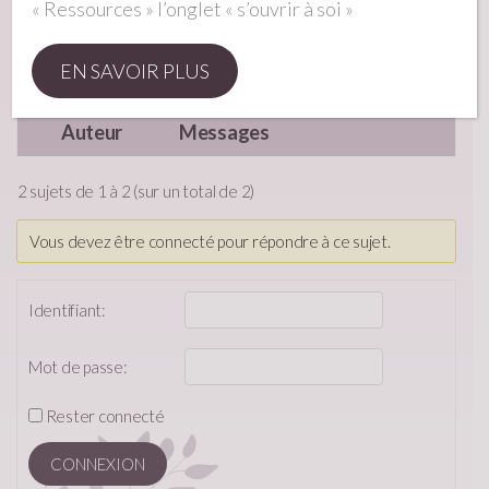
Maître des clés
« Ressources » l’onglet « s’ouvrir à soi »
EN SAVOIR PLUS
réponse test
Auteur
Messages
2 sujets de 1 à 2 (sur un total de 2)
Vous devez être connecté pour répondre à ce sujet.
Identifiant:
Mot de passe:
Rester connecté
CONNEXION