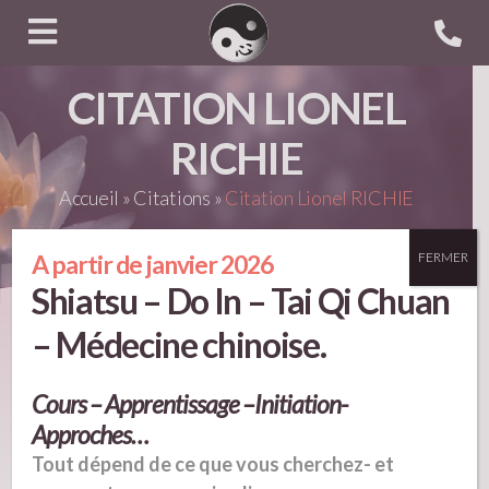
CITATION LIONEL
RICHIE
Accueil
»
Citations
»
Citation Lionel RICHIE
A partir de janvier 2026
FERMER
Shiatsu – Do In – Tai Qi Chuan
– Médecine chinoise.
Is-it me You are looking for?
Cours – Apprentissage –Initiation-
(Lionel RICHIE : Hello !)
Approches…
Tout dépend de ce que vous cherchez- et