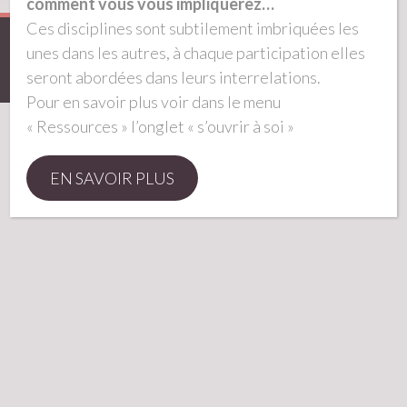
comment vous vous impliquerez…
Ces disciplines sont subtilement imbriquées les
© 2026
Pierre François Boet – Shiatsu
-
Plan du site
-
unes dans les autres, à chaque participation elles
Mentions légales
- Site par
Machin Machine
seront abordées dans leurs interrelations.
Pour en savoir plus voir dans le menu
« Ressources » l’onglet « s’ouvrir à soi »
EN SAVOIR PLUS